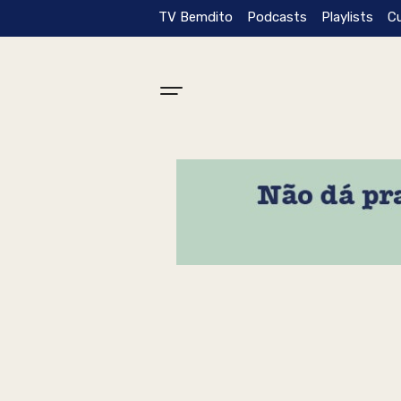
TV Bemdito
Podcasts
Playlists
C
Tag: