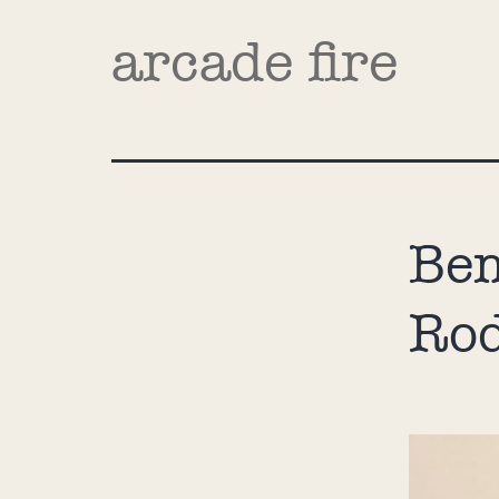
arcade fire
Bem
Rod