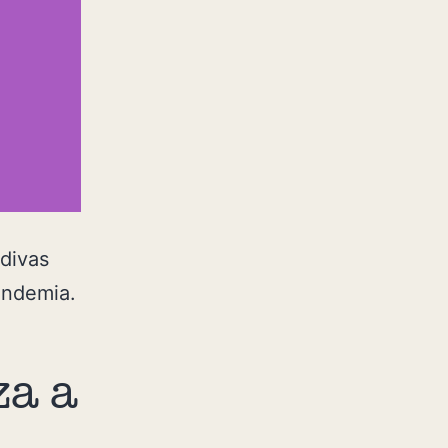
 divas
andemia.
za a