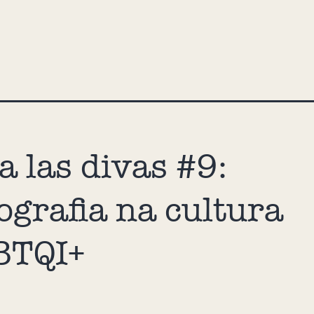
a las divas #9:
ografia na cultura
BTQI+