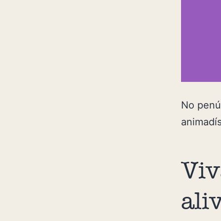
No penú
animadís
Viv
ali