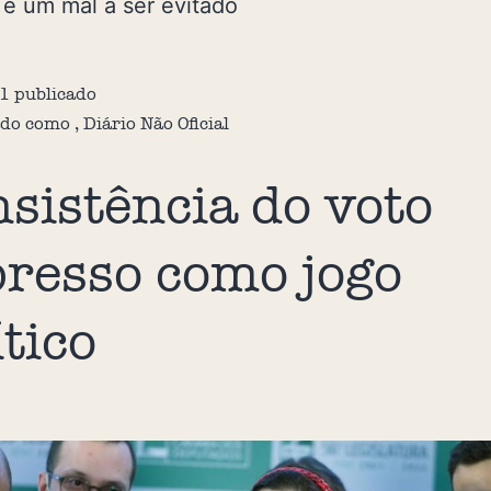
s é um mal a ser evitado
1
publicado
ado como
,
Diário Não Oficial
nsistência do voto
resso como jogo
ítico