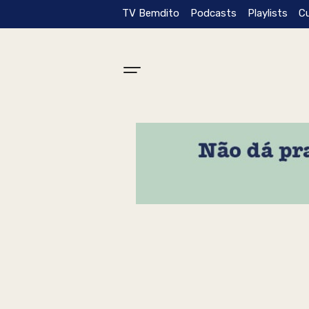
TV Bemdito
Podcasts
Playlists
C
Tag: