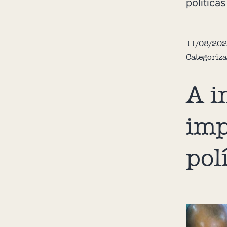
política
11/08/202
Categoriz
A i
imp
pol