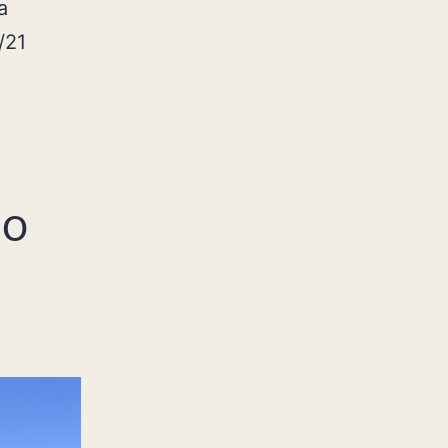
a
/21
 o