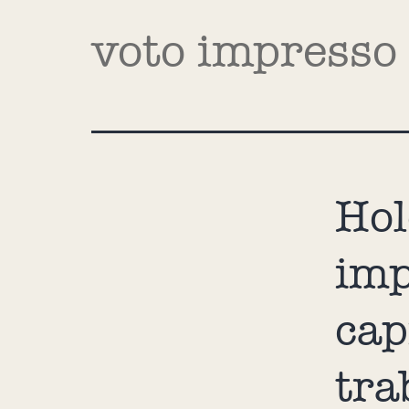
voto impresso
Hol
imp
cap
tra