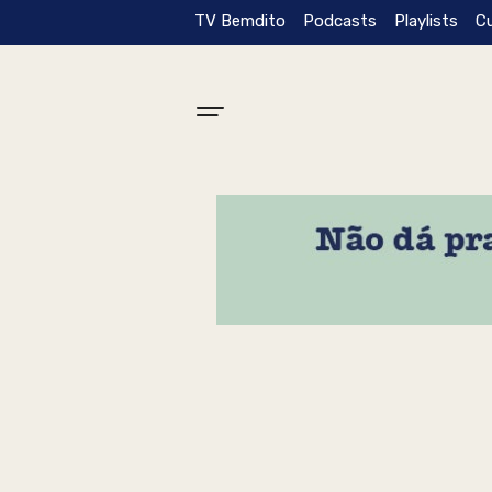
TV Bemdito
Podcasts
Playlists
C
Tag: