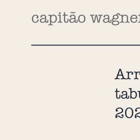
capitão wagne
Arr
tab
20