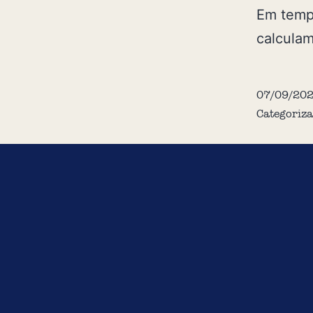
Em temp
calculam
07/09/20
Categoriz