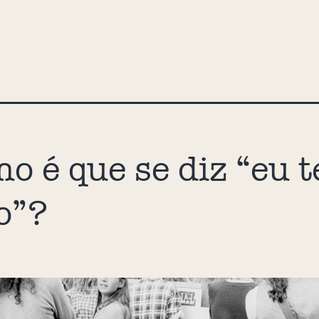
o é que se diz “eu t
o”?