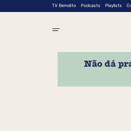
TV Bemdito
Podcasts
Playlists
C
Tag: