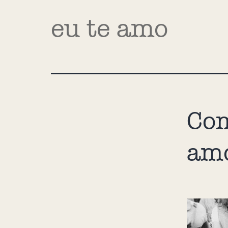
eu te amo
Com
am