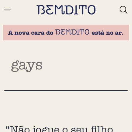
Tag:
gays
“Não jogue o seu filho