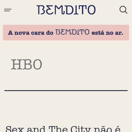
Tag:
HBO
Sex and The City não é