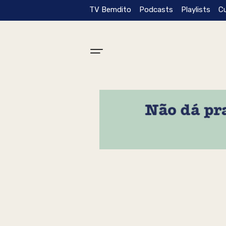
TV Bemdito
Podcasts
Playlists
C
Tag: