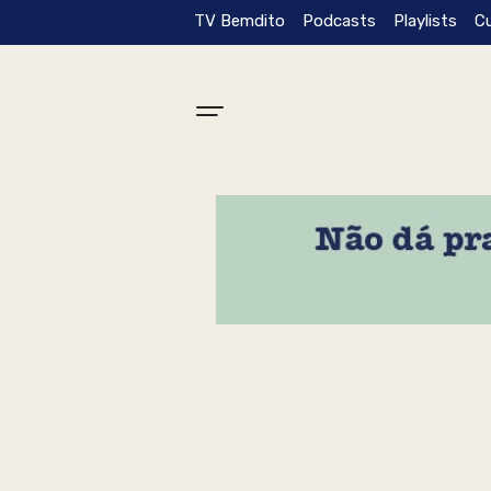
TV Bemdito
Podcasts
Playlists
C
Tag: