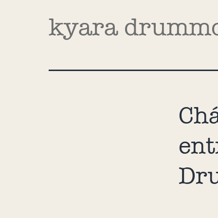
kyara drumm
Chá
ent
Dr