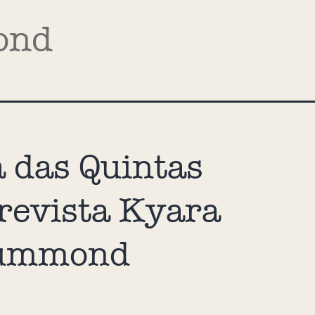
ond
 das Quintas
revista Kyara
ummond