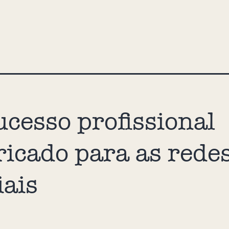
ucesso profissional
ricado para as rede
iais