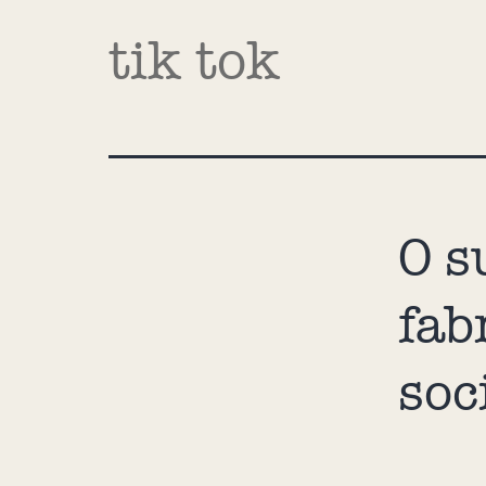
tik tok
O s
fab
soc