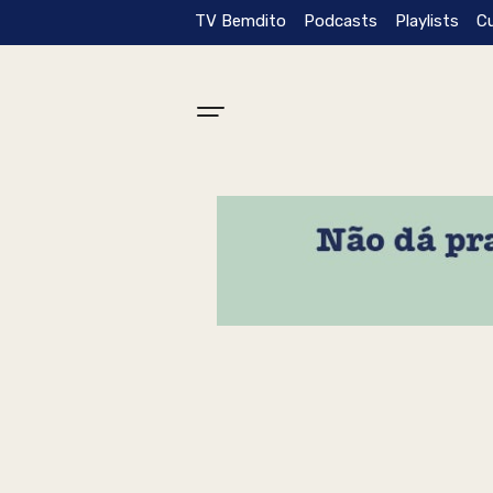
TV Bemdito
Podcasts
Playlists
C
Tag: