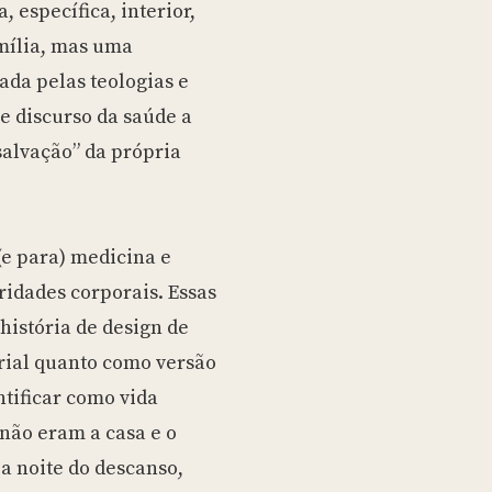
 específica, interior,
amília, mas uma
ada pelas teologias e
e discurso da saúde a
salvação” da própria
(e para) medicina e
ridades corporais. Essas
istória de design de
rial quanto como versão
tificar como vida
 não eram a casa e o
 a noite do descanso,