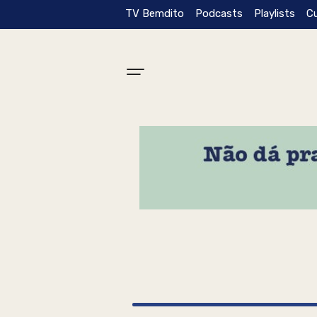
TV Bemdito
Podcasts
Playlists
C