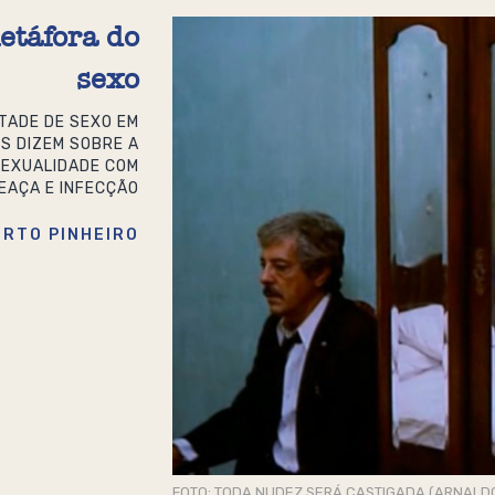
etáfora do
sexo
NTADE DE SEXO EM
S DIZEM SOBRE A
SEXUALIDADE COM
MEAÇA E INFECÇÃO
RTO PINHEIRO
FOTO: TODA NUDEZ SERÁ CASTIGADA (ARNALD