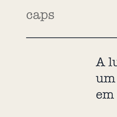
caps
A l
um 
em