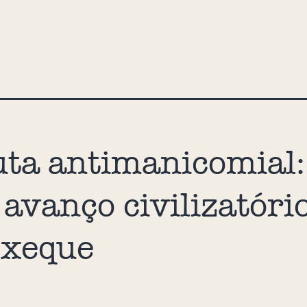
uta antimanicomial:
avanço civilizatóri
 xeque