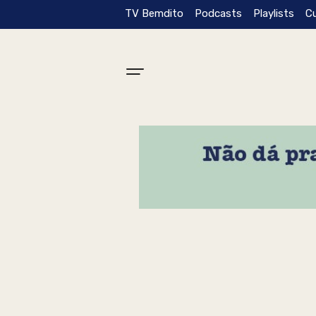
TV Bemdito
Podcasts
Playlists
C
Tag: