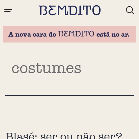
Tag:
costumes
Blasé: ser ou não ser?