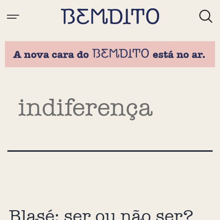
Tag:
indiferença
Blasé: ser ou não ser?