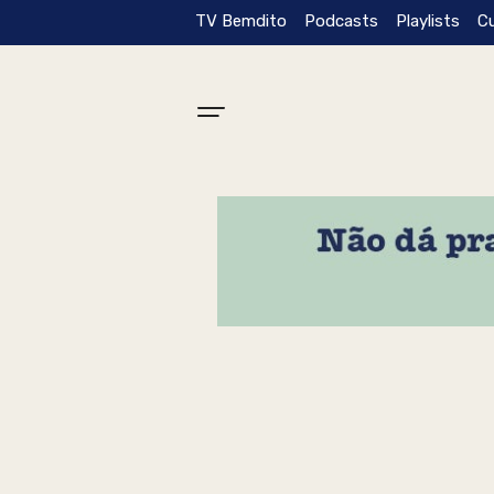
TV Bemdito
Podcasts
Playlists
C
Tag: