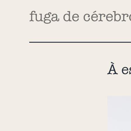
fuga de cérebr
À e