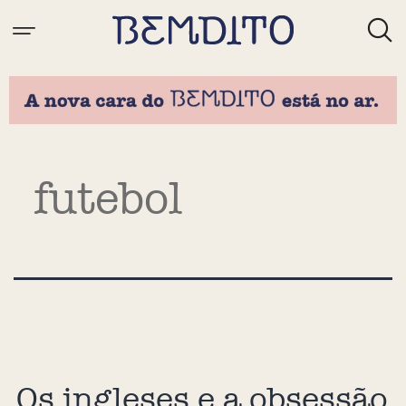
Tag:
futebol
Os ingleses e a obsessão