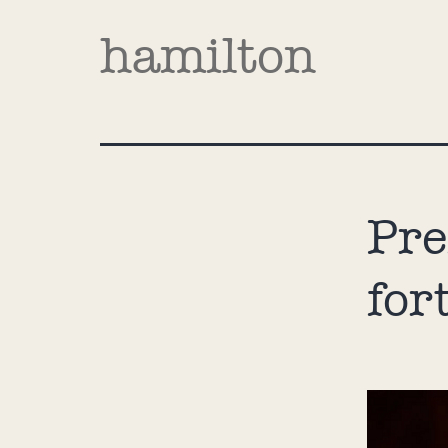
hamilton
Pre
for