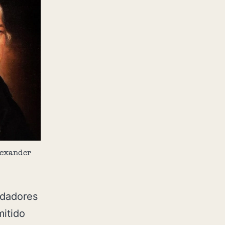
lexander
ndadores
itido