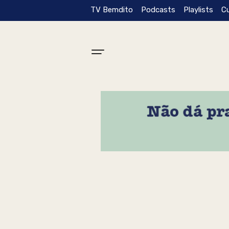
TV Bemdito
Podcasts
Playlists
C
Tag: