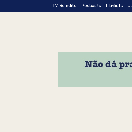
TV Bemdito
Podcasts
Playlists
C
Tag: