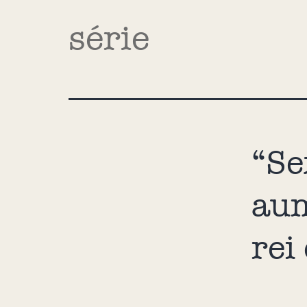
série
“Se
aum
rei