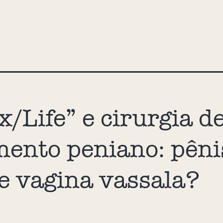
x/Life” e cirurgia d
ento peniano: pêni
 e vagina vassala?