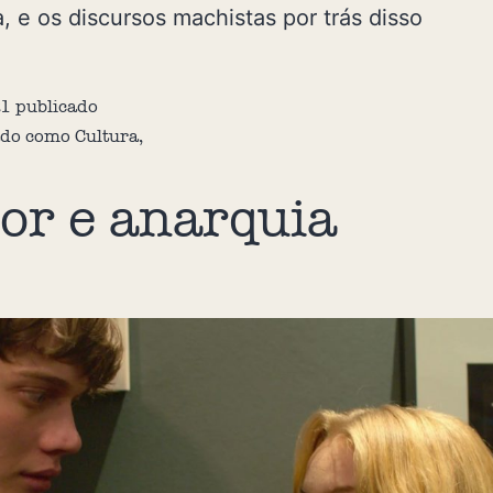
, e os discursos machistas por trás disso
21
publicado
ado como
Cultura
,
r e anarquia