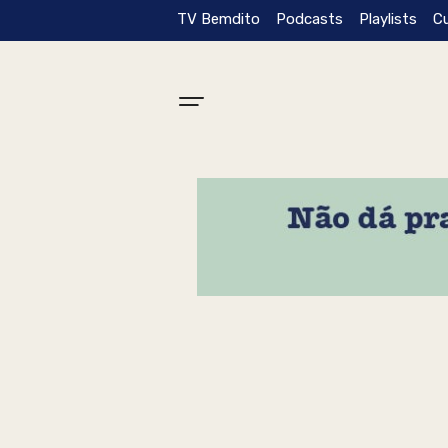
TV Bemdito
Podcasts
Playlists
C
Tag: