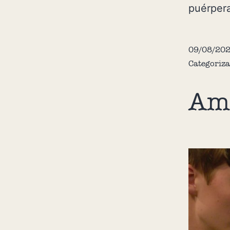
puérpera
09/08/20
Categoriz
Amo