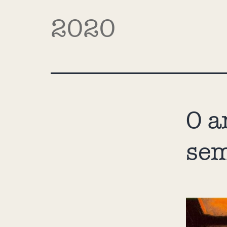
2020
O a
sem