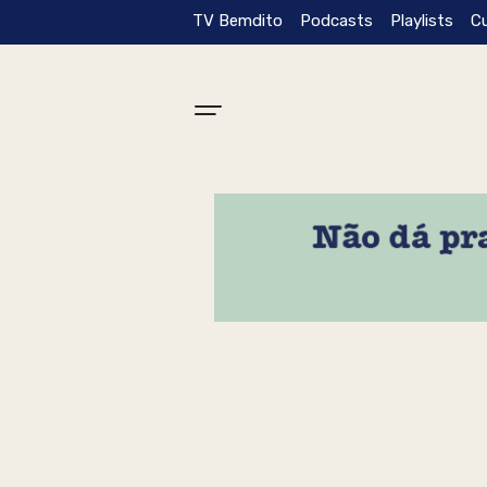
TV Bemdito
Podcasts
Playlists
C
Tag: