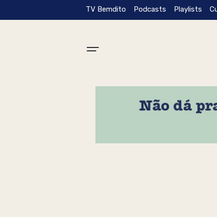
TV Bemdito
Podcasts
Playlists
C
Tag: