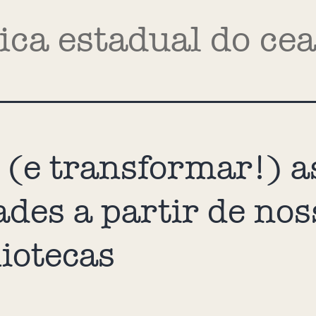
lica estadual do ce
 (e transformar!) a
ades a partir de nos
liotecas