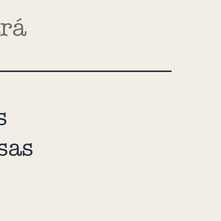
ará
s
sas