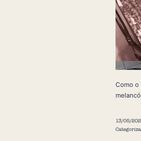
Como o 
melancól
13/05/202
Categoriz