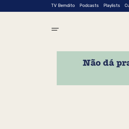
TV Bemdito
Podcasts
Playlists
C
Tag: