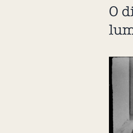
O d
lu