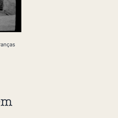
ranças
em