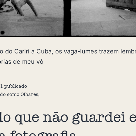
o do Cariri a Cuba, os vaga-lumes trazem lemb
órias de meu vô
21
publicado
ado como
Olhares
,
o que não guardei 
 fotografia