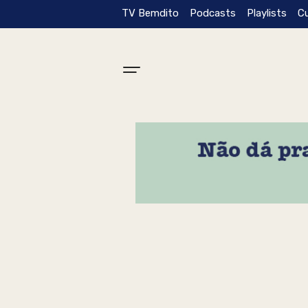
TV Bemdito
Podcasts
Playlists
C
Tag: