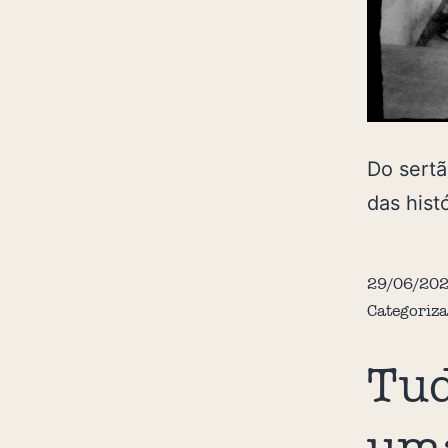
Do sertã
das hist
29/06/20
Categoriz
Tud
uma