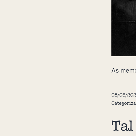
As memó
08/06/20
Categoriz
Tal