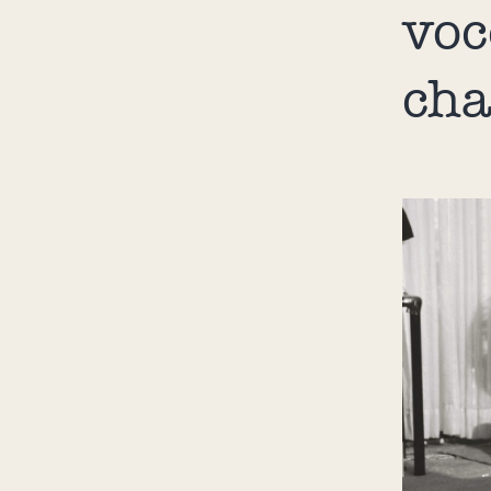
voc
ch