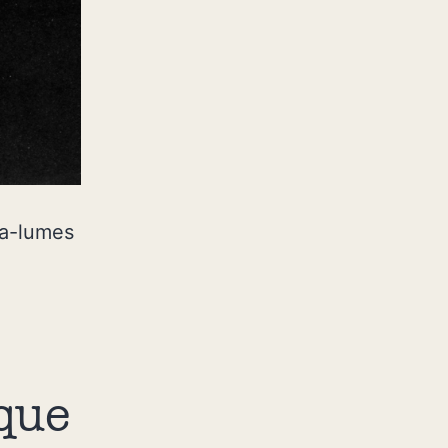
ga-lumes
 que