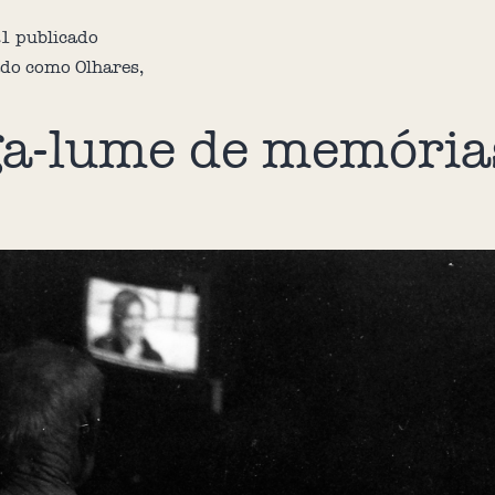
21
publicado
ado como
Olhares
,
a-lume de memória