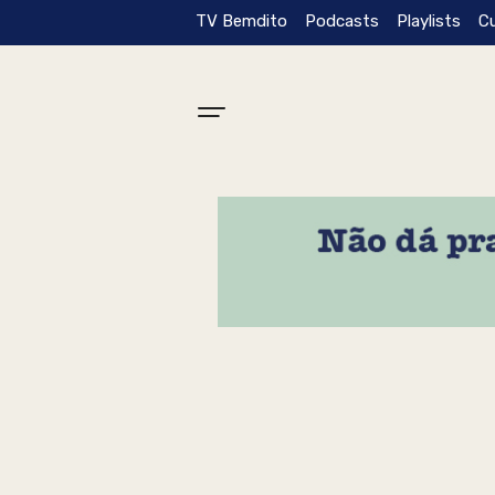
TV Bemdito
Podcasts
Playlists
C
Tag: