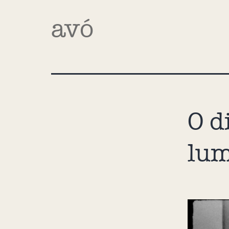
avó
O d
lu