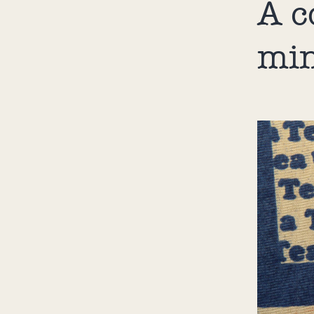
A c
min