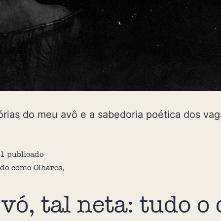
rias do meu avô e a sabedoria poética dos va
21
publicado
ado como
Olhares
,
 vó, tal neta: tudo o