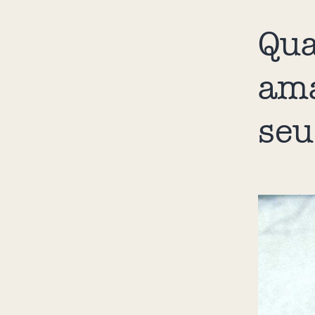
Qua
ama
seu