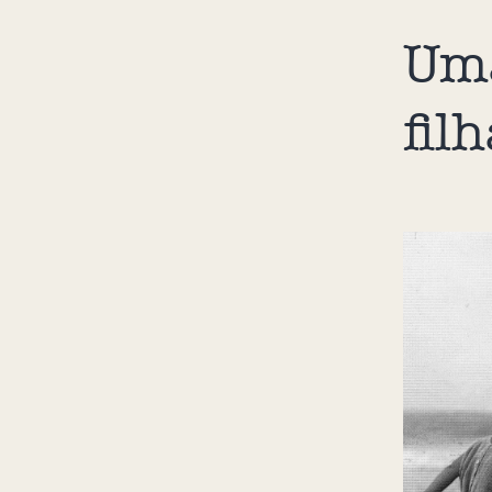
Uma
fil