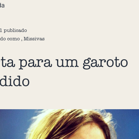
da
1
publicado
ado como
,
Missivas
ta para um garoto
dido