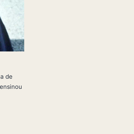
ia de
eensinou