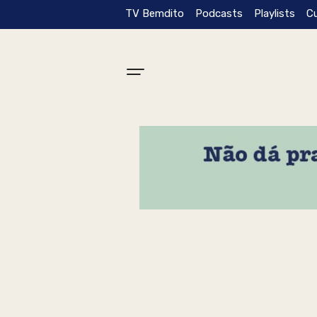
TV Bemdito
Podcasts
Playlists
C
Tag: