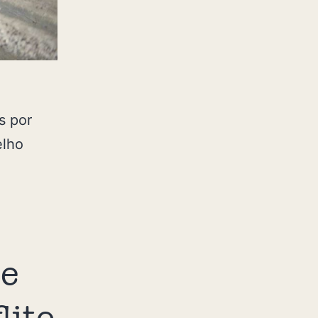
s por
elho
se
lito