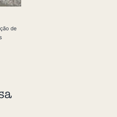
ação de
s
sa