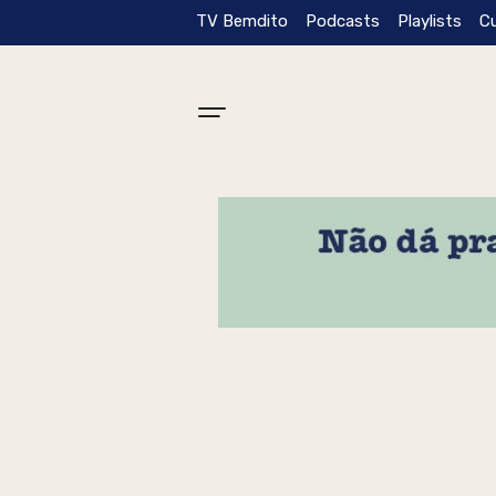
TV Bemdito
Podcasts
Playlists
C
Tag: