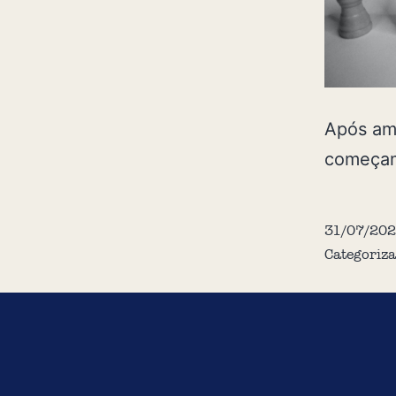
Após ame
começam
31/07/202
Categoriz