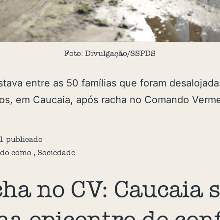
Foto: Divulgação/SSPDS
stava entre as 50 famílias que foram desalojada
sos, em Caucaia, após racha no Comando Verm
1
publicado
ado como
,
Sociedade
ha no CV: Caucaia 
na epicentro de conf