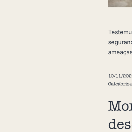
Testemu
seguranç
ameaças
10/11/202
Categoriz
Mor
des