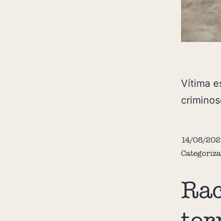
Vítima e
crimino
14/08/202
Categoriz
Rac
tor