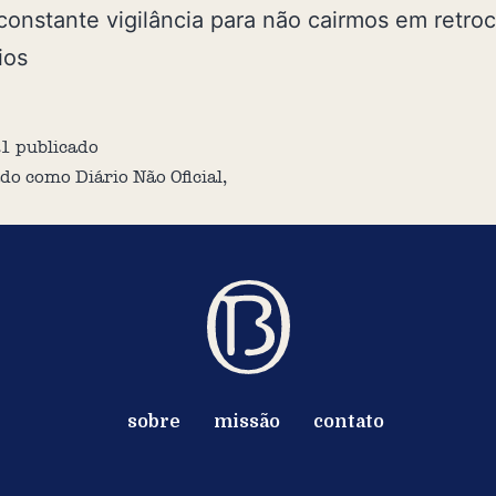
onstante vigilância para não cairmos em retro
ios
21
publicado
ado como
Diário Não Oficial
,
sobre
missão
contato