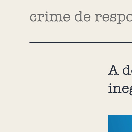
crime de resp
A d
ine