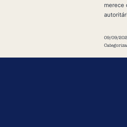
merece c
autoritár
09/09/20
Categoriz