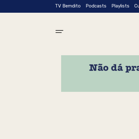
TV Bemdito
Podcasts
Playlists
C
Tag: