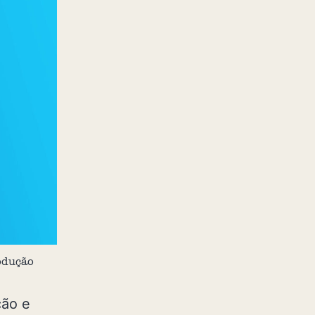
odução
ção e