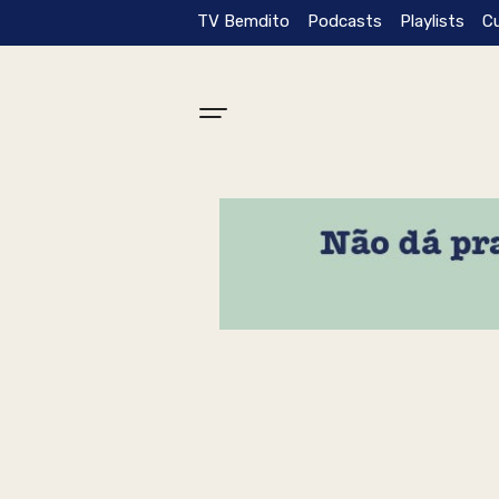
TV Bemdito
Podcasts
Playlists
C
Tag: