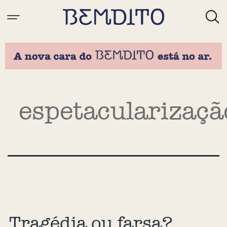
Tag:
espetacularizaçã
Tragédia ou farsa?