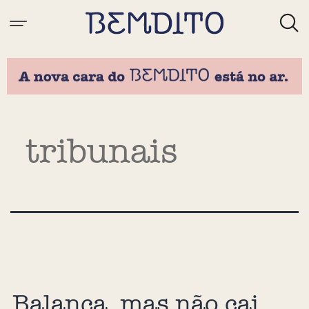
Tag:
tribunais
Balança, mas não cai