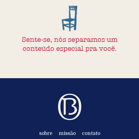
Sente-se, nós separamos um
conteúdo especial pra você.
sobre
missão
contato