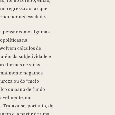
, foi no Direito, então,
um regresso ao lar que
rnei por necessidade.
va pensar como algumas
opolíticas
na
nvolvem cálculos de
 além da subjetividade e
re formas de vidas
ormalmente negamos
tureza ou do “meio
lco ou pano de fundo
ciavelmente, em
 Tratava-se, portanto, de
sagem e, a partir de uma