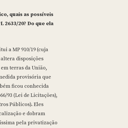
ico, quais as possíveis
L 2633/20? Do que ela
itui a MP 910/19 (cuja
 altera disposições
 em terras da União,
 medida provisória que
mbém ficou conhecida
6/93 (Lei de Licitações),
tros Públicos). Eles
scalização e dobram
íssima pela privatização