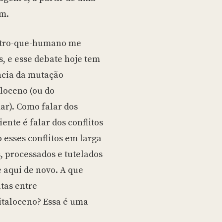
im.
outro-que-humano me
, e esse debate hoje tem
ncia da mutação
loceno (ou do
r). Como falar dos
nte é falar dos conflitos
o esses conflitos em larga
, processados e tutelados
 aqui de novo. A que
utas entre
pitaloceno? Essa é uma