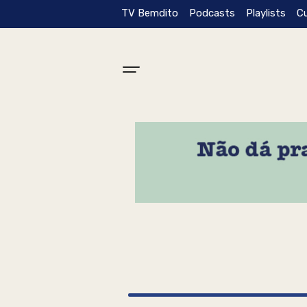
TV Bemdito
Podcasts
Playlists
C