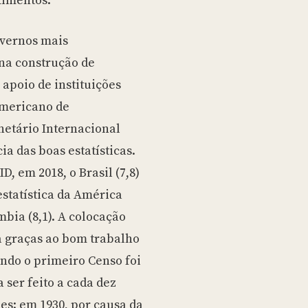
timentos.
overnos mais
 na construção de
 apoio de instituições
americano de
etário Internacional
a das boas estatísticas.
, em 2018, o Brasil (7,8)
estatística da América
mbia (8,1). A colocação
a graças ao bom trabalho
ndo o primeiro Censo foi
a ser feito a cada dez
es: em 1930, por causa da