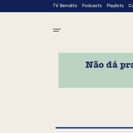
TV Bemdito
Podcasts
Playlists
C