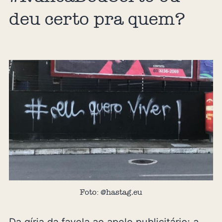
deu certo pra quem?
Foto: @hastag.eu
Da gíria da favela ao apelo publicitário: a