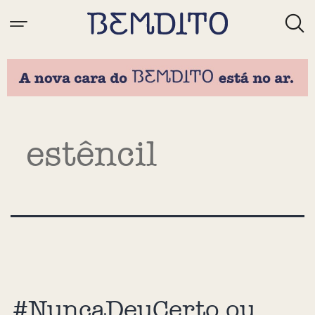
Tag:
estêncil
#NuncaDeuCerto ou