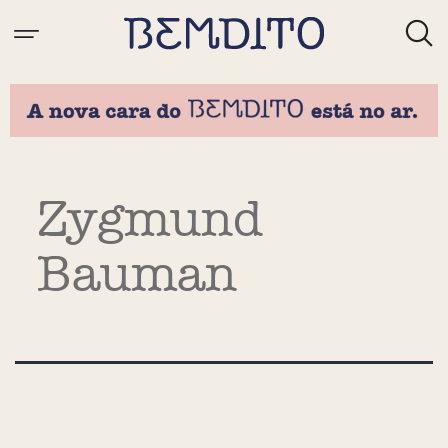
Tag:
Zygmund
Bauman