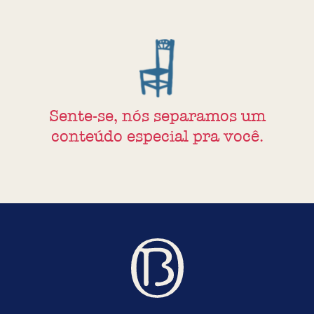
Sente-se, nós separamos um
conteúdo especial pra você.