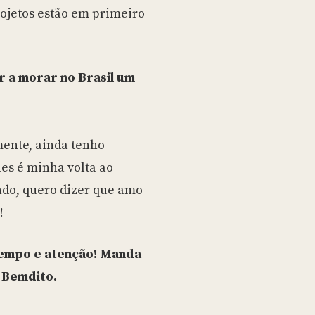
jetos estão em primeiro
ar a morar no Brasil um
mente, ainda tenho
les é minha volta ao
ndo, quero dizer que amo
!
 tempo e atenção! Manda
 Bemdito.