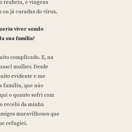
 reabriu, e viagens
 ou já curadas do vírus.
ueria viver sendo
a sua família?
uito complicado. E, na
 nasci mulher. Desde
muito evidente e me
 família, que não
 aqui o quanto sofri com
ão recebi da minha
amigos maravilhosos que
e refugiei.