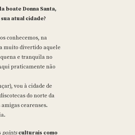
da boate Donna Santa,
 sua atual cidade?
nos conhecemos, na
a muito divertido aquele
quena e tranquila no
 Aqui praticamente não
çar), vou à cidade de
discotecas do norte da
s amigas cearenses.
ia.
s
points
culturais como