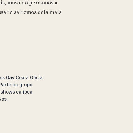
eis, mas não percamos a
ssar e sairemos dela mais
ss Gay Ceará Oficial
 Parte do grupo
e shows carioca,
vas.