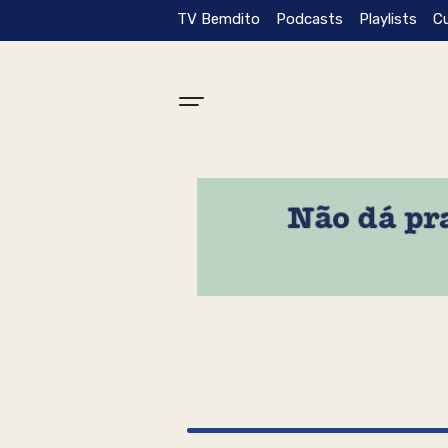
TV Bemdito
Podcasts
Playlists
C