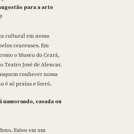
 sugestão para a arte
?
a cultural em nosso
pelos cearenses. Em
, como o Museu do Ceará,
mo Teatro José de Alencar.
busquem conhecer nossa
o é só praias e forró.
 tá namorando, casada ou
 dono. Estou em um