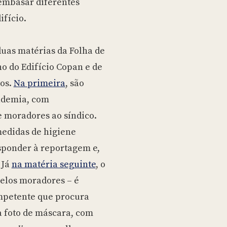
mbasar diferentes
ifício.
duas matérias da Folha de
o do Edifício Copan e de
tos.
Na primeira
, são
ndemia, com
e moradores ao síndico.
edidas de higiene
sponder à reportagem e,
 Já
na matéria seguinte
, o
pelos moradores – é
mpetente que procura
a foto de máscara, com