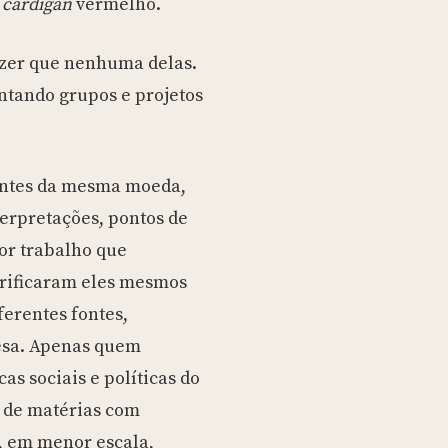
o
cardigan
vermelho.
izer que nenhuma delas.
ntando grupos e projetos
rentes da mesma moeda,
terpretações, pontos de
hor trabalho que
rificaram eles mesmos
erentes fontes,
esa. Apenas quem
s sociais e políticas do
 de matérias com
, em menor escala,