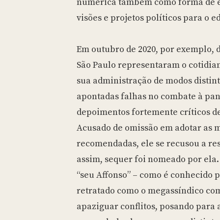
numérica também como forma de e
visões e projetos políticos para o ed
Em outubro de 2020, por exemplo, 
São Paulo representaram o cotidian
sua administração de modos distin
apontadas falhas no combate à pa
depoimentos fortemente críticos d
Acusado de omissão em adotar as m
recomendadas, ele se recusou a re
assim, sequer foi nomeado por ela.
“seu Affonso” – como é conhecido 
retratado como o megassíndico co
apaziguar conflitos, posando para 