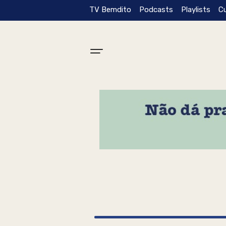
TV Bemdito
Podcasts
Playlists
C