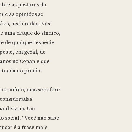
sobre as posturas do
que as opiniões se
sões, acaloradas. Nas
 de uma claque do síndico,
te de qualquer espécie
mposto, em geral, de
 anos no Copan e que
etuada no prédio.
condomínio, mas se refere
 consideradas
paulistana. Um
o social. “Você não sabe
onso” é a frase mais