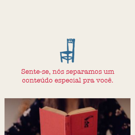
Sente-se, nós separamos um
conteúdo especial pra você.