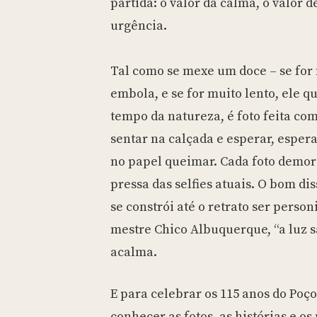
partida: o valor da calma, o valor 
urgência.
Tal como se mexe um doce – se for 
embola, e se for muito lento, ele 
tempo da natureza, é foto feita com
sentar na calçada e esperar, esperar
no papel queimar. Cada foto demor
pressa das selfies atuais. O bom di
se constrói até o retrato ser person
mestre Chico Albuquerque, “a luz sa
acalma.
E para celebrar os 115 anos do Poço
conhecer as fotos, as histórias e o