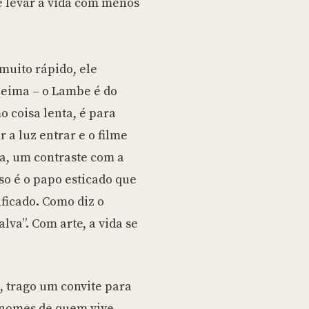
de levar a vida com menos
muito rápido, ele
queima – o Lambe é do
o coisa lenta, é para
 a luz entrar e o filme
a, um contraste com a
sso é o papo esticado que
ificado. Como diz o
lva”. Com arte, a vida se
, trago um convite para
s nomes de quem vive