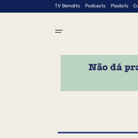
TV Bemdito
Podcasts
Playlists
C