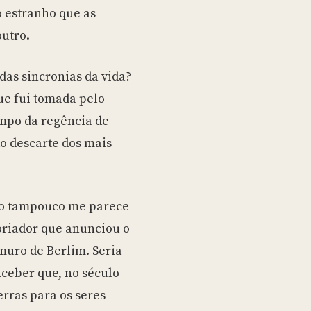
o estranho que as
outro.
das sincronias da vida?
ue fui tomada pelo
empo da regência de
o descarte dos mais
to tampouco me parece
oriador que anunciou o
 muro de Berlim. Seria
ceber que, no século
rras para os seres