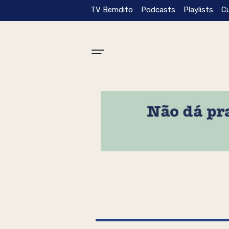
TV Bemdito
Podcasts
Playlists
C