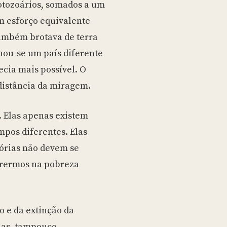
rotozoários, somados a um
m esforço equivalente
também brotava de terra
ou-se um país diferente
cia mais possível. O
 distância da miragem.
. Elas apenas existem
mpos diferentes. Elas
tórias não devem se
orrermos na pobreza
o e da extinção da
ias, tampouco