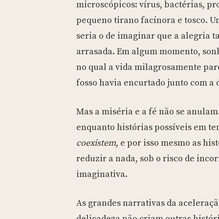
microscópicos: vírus, bactérias, p
pequeno tirano facínora e tosco. U
seria o de imaginar que a alegria 
arrasada. Em algum momento, sonh
no qual a vida milagrosamente pare
fosso havia encurtado junto com a
Mas a miséria e a fé não se anulam
enquanto histórias possíveis em te
coexistem
, e por isso mesmo as his
reduzir a nada, sob o risco de inc
imaginativa.
As grandes narrativas da aceleraçã
delicadeza não criam outras histór