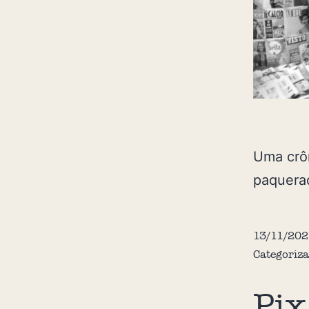
Uma crôn
paquera
13/11/202
Categoriz
Pix