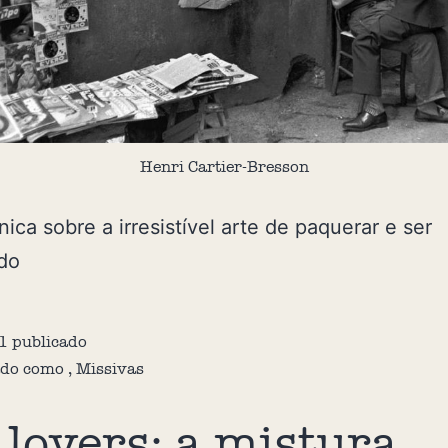
Henri Cartier-Bresson
ica sobre a irresistível arte de paquerar e ser
do
1
publicado
ado como
,
Missivas
 lovers: a mistura