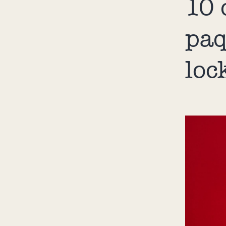
10 
paq
lo