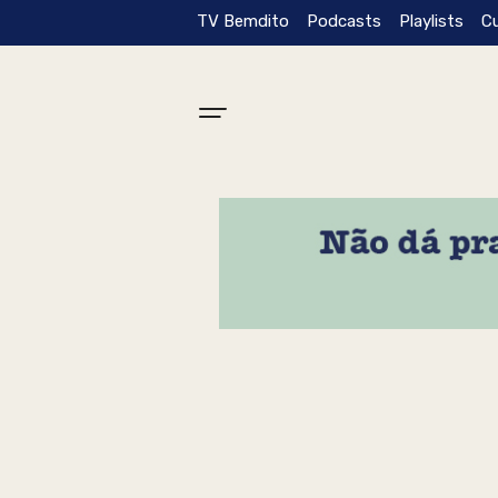
TV Bemdito
Podcasts
Playlists
C
Tag: