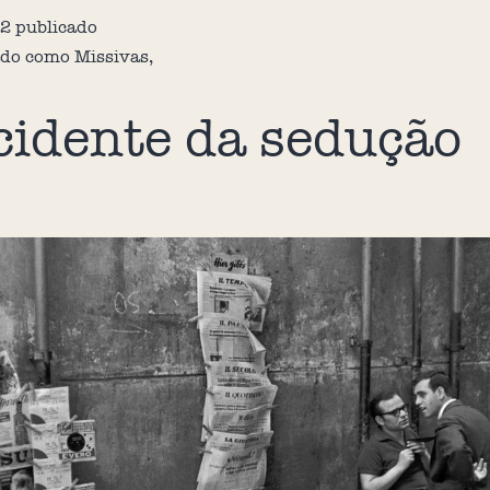
22
publicado
ado como
Missivas
,
cidente da sedução