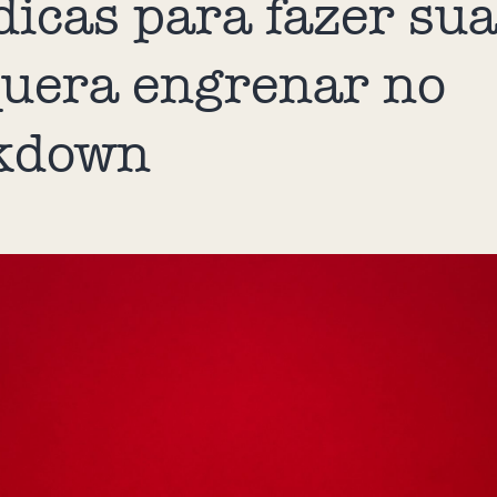
dicas para fazer su
uera engrenar no
ckdown