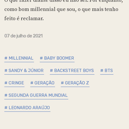
O que fazer diante disso eu não sei. Por enquanto,
como bom millennial que sou, o que mais tenho
feito é reclamar.
07 de julho de 2021
# MILLENNIAL
# BABY BOOMER
# SANDY & JÚNIOR
# BACKSTREET BOYS
# BTS
# CRINGE
# GERAÇÃO
# GERAÇÃO Z
# SEGUNDA GUERRA MUNDIAL
# LEONARDO ARAÚJO