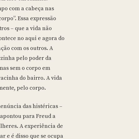
mpo com a cabeça nas
corpo”. Essa expressão
tros – que a vida não
ontece no aqui e agora do
ação com os outros. A
ozinha pelo poder da
mas sem o corpo em
cinha do bairro. A vida
mente, pelo corpo.
denúncia das histéricas –
 apontou para Freud a
lheres. A experiência de
r e é disso que se ocupa