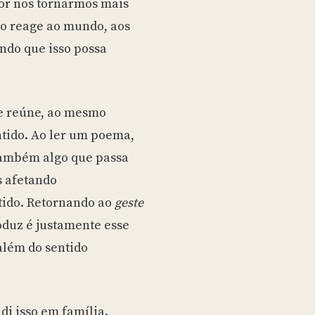
por nos tornarmos mais
o reage ao mundo, aos
ando que isso possa
ue reúne, ao mesmo
ntido. Ao ler um poema,
 também algo que passa
s afetando
ido. Retornando ao
geste
roduz é justamente esse
além do sentido
di isso em família.