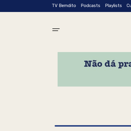
TV Bemdito
Podcasts
Playlists
C