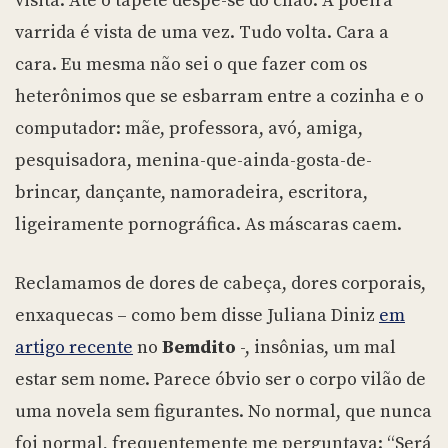
visita. Até o tapete despe-se do chão. A poeira
varrida é vista de uma vez. Tudo volta. Cara a
cara. Eu mesma não sei o que fazer com os
heterônimos que se esbarram entre a cozinha e o
computador: mãe, professora, avó, amiga,
pesquisadora, menina-que-ainda-gosta-de-
brincar, dançante, namoradeira, escritora,
ligeiramente pornográfica. As máscaras caem.
Reclamamos de dores de cabeça, dores corporais,
enxaquecas – como bem disse Juliana Diniz
em
artigo recente
no
Bemdito
-, insônias, um mal
estar sem nome. Parece óbvio ser o corpo vilão de
uma novela sem figurantes. No normal, que nunca
foi normal, frequentemente me perguntava: “Será