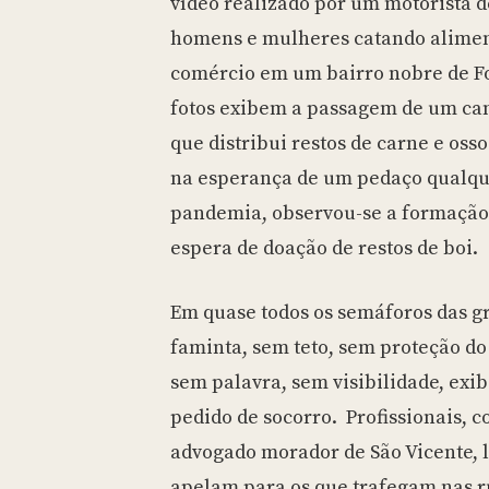
vídeo realizado por um motorista d
homens e mulheres catando alimen
comércio em um bairro nobre de F
fotos exibem a passagem de um cam
que distribui restos de carne e os
na esperança de um pedaço qualque
pandemia, observou-se a formação d
espera de doação de restos de boi.
Em quase todos os semáforos das g
faminta, sem teto, sem proteção do 
sem palavra, sem visibilidade, exi
pedido de socorro. Profissionais, c
advogado morador de São Vicente, li
apelam para os que trafegam nas r