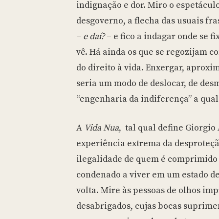
indignação e dor. Miro o espetácul
desgoverno, a flecha das usuais fra
–
e daí?
– e fico a indagar onde se f
vê. Há ainda os que se regozijam c
do direito à vida. Enxergar, aproxim
seria um modo de deslocar, de des
“engenharia da indiferença” a qual
A
Vida Nua
, tal qual define Giorgi
experiência extrema da desproteção
ilegalidade de quem é comprimido
condenado a viver em um estado d
volta. Mire às pessoas de olhos imp
desabrigados, cujas bocas suprime