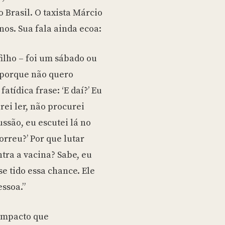
 Brasil. O taxista Márcio
anos. Sua fala ainda ecoa:
filho – foi um sábado ou
 porque não quero
atídica frase: ‘E daí?’ Eu
rei ler, não procurei
ssão, eu escutei lá no
orreu?’ Por que lutar
tra a vacina? Sabe, eu
se tido essa chance. Ele
ssoa.”
 impacto que