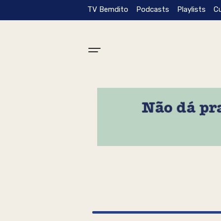
TV Bemdito
Podcasts
Playlists
C