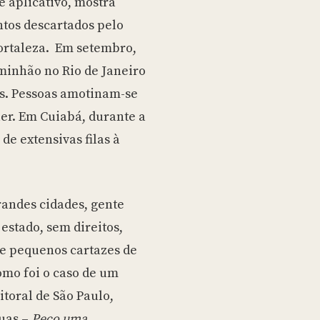
e aplicativo, mostra
tos descartados pelo
ortaleza. Em setembro,
inhão no Rio de Janeiro
sos. Pessoas amotinam-se
r. Em Cuiabá, durante a
e extensivas filas à
randes cidades, gente
estado, sem direitos,
be pequenos cartazes de
omo foi o caso de um
toral de São Paulo,
uas –
Peço uma