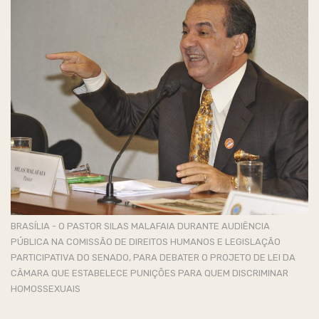
BRASÍLIA - O PASTOR SILAS MALAFAIA DURANTE AUDIÊNCIA
PÚBLICA NA COMISSÃO DE DIREITOS HUMANOS E LEGISLAÇÃO
PARTICIPATIVA DO SENADO, PARA DEBATER O PROJETO DE LEI DA
CÂMARA QUE ESTABELECE PUNIÇÕES PARA QUEM DISCRIMINAR
HOMOSSEXUAIS