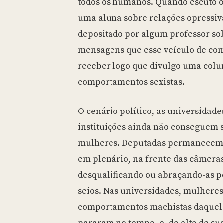
todos os humanos. Quando escuto o
uma aluna sobre relações opressiva
depositado por algum professor sob
mensagens que esse veículo de co
receber logo que divulgo uma colun
comportamentos sexistas.
O cenário político, as universidades
instituições ainda não conseguem s
mulheres. Deputadas permanecem s
em plenário, na frente das câmer
desqualificando ou abraçando-as p
seios. Nas universidades, mulhere
comportamentos machistas daquele
pararam no tempo, e
,
do alto de su