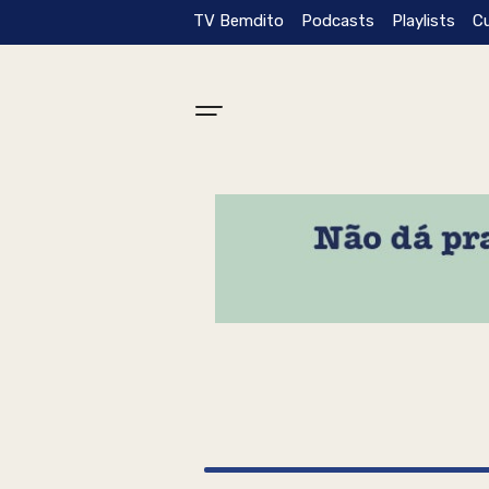
TV Bemdito
Podcasts
Playlists
C