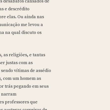
s desabafos cansados de
s e descrédito
re elas. Ou ainda nas
municação me levou a
a na qual discuto os
, as religiões
,
e tantas
er justas com as
endo vítimas de assédio
as, com um homem as
or trás pegando em seus
s narram
s professores que
as austeras carreiras de